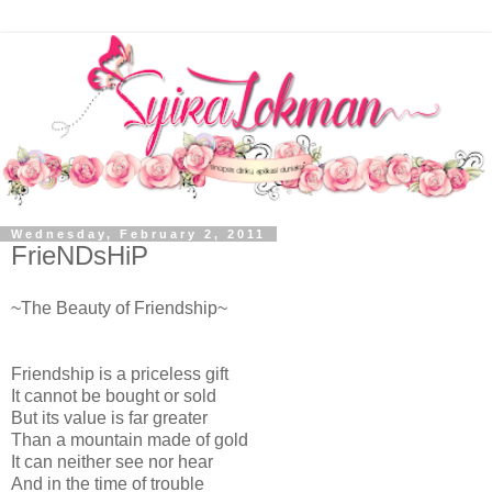
Wednesday, February 2, 2011
FrieNDsHiP
~The Beauty of Friendship~
Friendship is a priceless gift
It cannot be bought or sold
But its value is far greater
Than a mountain made of gold
It can neither see nor hear
And in the time of trouble