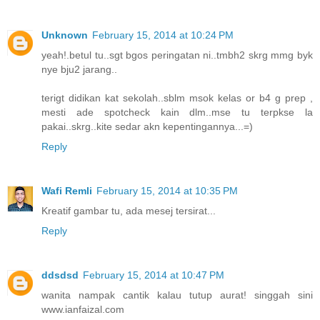
Unknown
February 15, 2014 at 10:24 PM
yeah!.betul tu..sgt bgos peringatan ni..tmbh2 skrg mmg byk
nye bju2 jarang..
terigt didikan kat sekolah..sblm msok kelas or b4 g prep ,
mesti ade spotcheck kain dlm..mse tu terpkse la
pakai..skrg..kite sedar akn kepentingannya...=)
Reply
Wafi Remli
February 15, 2014 at 10:35 PM
Kreatif gambar tu, ada mesej tersirat...
Reply
ddsdsd
February 15, 2014 at 10:47 PM
wanita nampak cantik kalau tutup aurat! singgah sini
www.ianfaizal.com